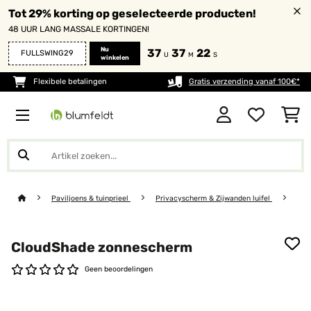
Tot 29% korting op geselecteerde producten!
48 UUR LANG MASSALE KORTINGEN!
Nu
37
37
22
FULLSWING29
U
M
S
winkelen
Flexibele betalingen
Gratis verzending vanaf 100€*
Paviljoens & tuinprieel
Privacyscherm & Zijwanden luifel
CloudShade zonnescherm
Geen beoordelingen