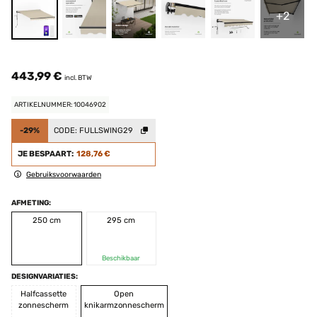
+2
443,99 €
incl. BTW
ARTIKELNUMMER: 10046902
-29%
CODE:
FULLSWING29
JE BESPAART:
128,76 €
Gebruiksvoorwaarden
AFMETING:
250 cm
295 cm
Beschikbaar
DESIGNVARIATIES:
Halfcassette
Open
zonnescherm
knikarmzonnescherm