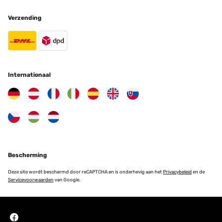
Optisch ansprechend, funktioniert
Verzending
Amazon-Benutzer
Vertaal
Internationaal
GECONTROLEERDE BEOORDELING
30/03/2025
Schönes schlichtes Design
Amazon-Benutzer
Vertaal
Bescherming
GECONTROLEERDE BEOORDELING
Deze site wordt beschermd door reCAPTCHA en is onderhevig aan het
Privacybeleid
en de
16/01/2025
Servicevoorwaarden
van Google.
Super schöner Topf!! Einfach nur edel und zeitlos!
Amazon-Benutzer