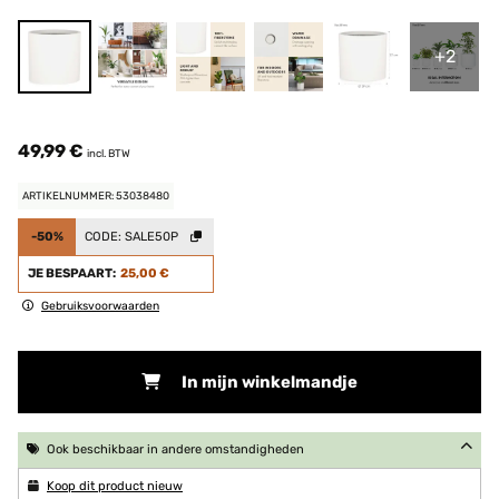
+2
49,99 €
incl. BTW
ARTIKELNUMMER: 53038480
-50%
CODE:
SALE50P
JE BESPAART:
25,00 €
Gebruiksvoorwaarden
In mijn winkelmandje
Ook beschikbaar in andere omstandigheden
Koop dit product nieuw