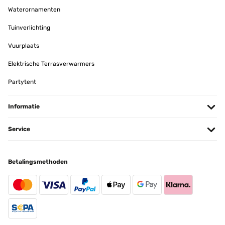
GECONTROLEERDE BEOORDELING
Waterornamenten
14/07/2025
Tuinverlichting
Sehr rascher Versand, gut verpackt und Übertopf wie beschrieben.
Schönes, großes Ding für meine große Pflanze.
Vuurplaats
Amazon-Benutzer
Elektrische Terrasverwarmers
Vertaal
Partytent
GECONTROLEERDE BEOORDELING
Informatie
14/05/2025
Service
Alles Prima .Obwohl es mein Fehler war,dass ich den ersten
Blumentopf zu groß bestellt habe,wurdeer anstandslos
zurückgenommen.Ich hab dann denselben eine Nummer kleiner
bestellt.Alles bestens .
Betalingsmethoden
Amazon-Benutzer
Vertaal
GECONTROLEERDE BEOORDELING
24/04/2025