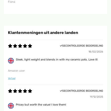
Fiona
Klantenmeningen uit andere landen
GECONTROLEERDE BEOORDELING
18/02/2026
Sleek, light weight and blends in with my ceramic pots. Love it!
Amazon user
Vertaal
GECONTROLEERDE BEOORDELING
11/12/2025
Pricey but worth the value! I love them!