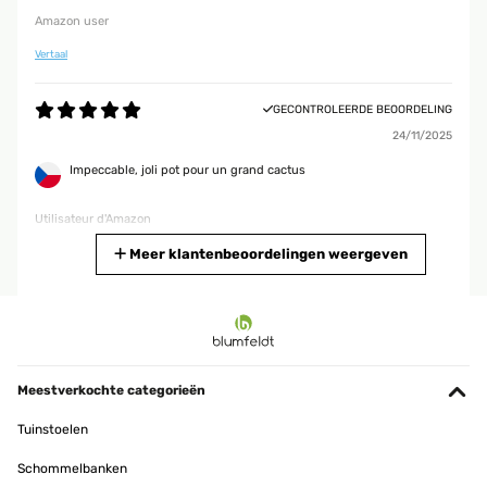
Amazon user
Vertaal
GECONTROLEERDE BEOORDELING
24/11/2025
Impeccable, joli pot pour un grand cactus
Utilisateur d'Amazon
Vertaal
Meer klantenbeoordelingen weergeven
GECONTROLEERDE BEOORDELING
29/07/2025
Excellent product and it deserves its price.
Meestverkochte categorieën
Amazon user
Tuinstoelen
Vertaal
Schommelbanken