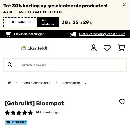
Tot 30% korting op geselecteerde producten!
48 UUR LANG MASSALE KORTINGEN!
Nu
38
35
29
FULLSWING30
U
M
S
winkelen
Flexibele betalingen
Gratis verzending vanaf 100€*
Planten accessoires
Bloempotten
[Gebruikt] Bloempot
34 Beoordelingen
GEBRUIKT