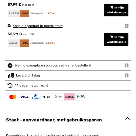
57,99 €
incl. BTW
In mijn
winkelmandje
SALE50P
-50%
Je bespaart:
29,00 €
Koop dit product in goede staat
52,99 €
incl. BTW
In mijn
winkelmandje
SALE50P
-50%
Je bespaart:
26,50 €
Weinig exemplaren op voorraad - snel bestellen!
Levertijd: 1 dag
14 dagen retourrecht
Staat - aanvaardbaar, met gebruikssporen
Opmerking:
Product is functioneel + heeft gebruikssporen