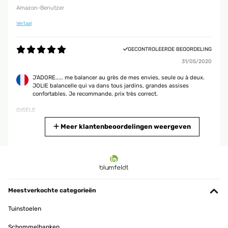
Amazon-Benutzer
Vertaal
GECONTROLEERDE BEOORDELING
31/05/2020
J'ADORE..... me balancer au grès de mes envies, seule ou à deux.
JOLIE balancelle qui va dans tous jardins, grandes assises
confortables. Je recommande, prix très correct.
GISELE
Vertaal
Meer klantenbeoordelingen weergeven
GECONTROLEERDE BEOORDELING
28/04/2020
Schaukel ist sehr schön, Material guter Qualität. Modern, Einzelne
Teile gut verarbeitet, Stoff am Dach sieht robust, die nähte sind
Meestverkochte categorieën
sauber.Das einzige nachteil war zu lange Lieferzeit (zwei Kartons) -
eins davon war wieder verpackt (bei der Lieferung leicht
Tuinstoelen
beschädigt) es fehlte eine Schraube am Sessel teil (Sitz teil - 2
Metal teile)Sonst Bauanleitung war verständlich, ich empfehle
Schommelbanken