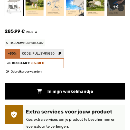
+4
285,99 €
incl. BTW
ARTIKELNUMMER: 10033309
-30%
CODE:
FULLSWING30
JE BESPAART:
85,80 €
Gebruiksvoorwaarden
In mijn winkelmandje
Extra services voor jouw product
Kies extra services om je product te beschermen en
levensduur te verlengen.