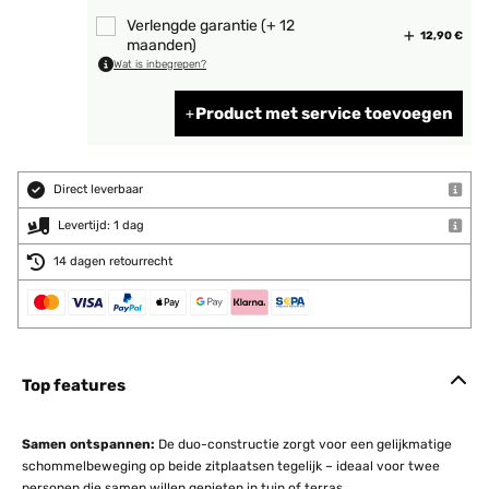
Verlengde garantie (+ 12
12,90 €
maanden)
Wat is inbegrepen?
Product met service toevoegen
Direct leverbaar
Levertijd: 1 dag
14 dagen retourrecht
Top features
Samen ontspannen:
De duo-constructie zorgt voor een gelijkmatige
schommelbeweging op beide zitplaatsen tegelijk – ideaal voor twee
personen die samen willen genieten in tuin of terras.