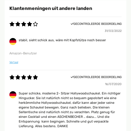
Klantenmeningen uit andere landen
GECONTROLEERDE BEOORDELING
31/03/2022
stabil, sieht schick aus, wäre mit Kopfstütze noch besser
Amazon-Benutzer
Vertaal
GECONTROLEERDE BEOORDELING
16/07/2020
Super schicke, moderne 2- Sitzer Hollywoodschaukel. Ein richtiger
Hingucker. Sie ist natürlich nicht so bequem gepolstert wie eine
herkömmliche Hollywoodschaukel, dafür kann aber jeder seine
eigene Schaukel bewegen. Ganz nach belieben. Die kleinen
Seitentische sind natürlich nicht zu verachten. Platz genug für
einen Cocktail und einen ASCHENBECHER .. dazu... Und die
Entspannung ‍️ kann begingen. Schnelle und gut verpackte
Lieferung. Alles bestens. DANKE