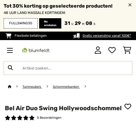
Tot 30% korting op geselecteerde producten!
48 UUR LANG MASSALE KORTINGEN!
Nu
31
29
08
FULLSWING30
U
M
S
winkelen
Flexibele betalingen
Gratis verzending vanaf 100€*
Tuinmeubels
Schommelbanken
Bel Air Duo Swing Hollywoodschommel
5 Beoordelingen